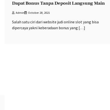
Dapat Bonus Tanpa Deposit Langsung Main
Admin
October 28, 2021
Salah satu ciri dari website judi online slot yang bisa
dipercaya yakni keberadaan bonus yang […]