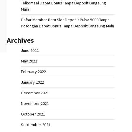
Telkomsel Dapat Bonus Tanpa Deposit Langsung
Main
Daftar Member Baru Slot Deposit Pulsa 5000 Tanpa
Potongan Dapat Bonus Tanpa Deposit Langsung Main
Archives
June 2022
May 2022
February 2022
January 2022
December 2021
November 2021
October 2021
September 2021