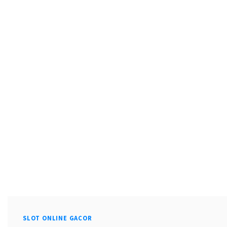
SLOT ONLINE GACOR