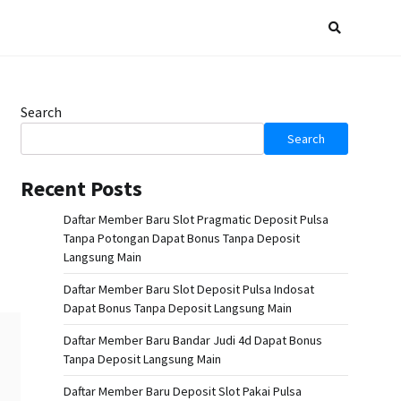
Search
Search
Recent Posts
Daftar Member Baru Slot Pragmatic Deposit Pulsa
Tanpa Potongan Dapat Bonus Tanpa Deposit
Langsung Main
Daftar Member Baru Slot Deposit Pulsa Indosat
Dapat Bonus Tanpa Deposit Langsung Main
Daftar Member Baru Bandar Judi 4d Dapat Bonus
Tanpa Deposit Langsung Main
Daftar Member Baru Deposit Slot Pakai Pulsa