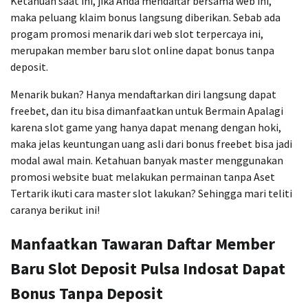
Ketahuan saat ini, jika Anda mendaftar bersama web ini,
maka peluang klaim bonus langsung diberikan. Sebab ada
progam promosi menarik dari web slot terpercaya ini,
merupakan member baru slot online dapat bonus tanpa
deposit.
Menarik bukan? Hanya mendaftarkan diri langsung dapat
freebet, dan itu bisa dimanfaatkan untuk Bermain Apalagi
karena slot game yang hanya dapat menang dengan hoki,
maka jelas keuntungan uang asli dari bonus freebet bisa jadi
modal awal main. Ketahuan banyak master menggunakan
promosi website buat melakukan permainan tanpa Aset
Tertarik ikuti cara master slot lakukan? Sehingga mari teliti
caranya berikut ini!
Manfaatkan Tawaran Daftar Member
Baru Slot Deposit Pulsa Indosat Dapat
Bonus Tanpa Deposit