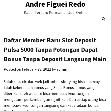
Andre Figuei Redo
Skip
to
Kabar Terbaru Permainan Judi Online
content
Daftar Member Baru Slot Deposit
Pulsa 5000 Tanpa Potongan Dapat
Bonus Tanpa Deposit Langsung Main
Posted on
February 28, 2022
by
admin
Salah satu ciri dari web judi online slot yang bisa dipercaya
ialah keberadaan bonus yang Sedia Bonus-bonus yang
diberikan oleh website bisa membuat keuntungan
mengalami perkembangan signifikan. Dan setiap orang bisa
membawa keuntungan langsung dari keberadaan bonus.