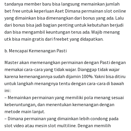
tandanya member baru bisa langsung memainkan jumlah
bet free untuk keperluan Aset Dimana permainan slot online
yang dimainkan bisa dimenangkan dari bonus yang ada. Lalu
dari bonus bisa jadi bagian penting untuk kebutuhan berjudi
dan bisa mengambil keuntungan terus ada. Wajib menang
utk bisa main gratis dari freebet yang didapatkan.
b. Mencapai Kemenangan Pasti
Master akan memenangkan permainan dengan Pasti dengan
memakai cara-cara yang tidak wajar. Dianggap tidak wajar
karena kemenangannya sudah dijamin 100%. Yakni bisa ditiru
untuk langkah menangnya tentu dengan cara-cara di bawah
ini :
– Memainkan permainan yang memiliki pola menang sesuai
keberuntungan, dan menentukan kemenangan dengan
metode main lanjut.
– Dimana permainan yang dimainkan lebih condong pada
slot video atau mesin slot multiline. Dengan memilih