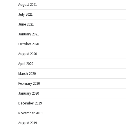
August 2021
July 2021
June 2021
January 2021
October 2020
August 2020
April 2020
March 2020
February 2020
January 2020
December 2019
November 2019
August 2019