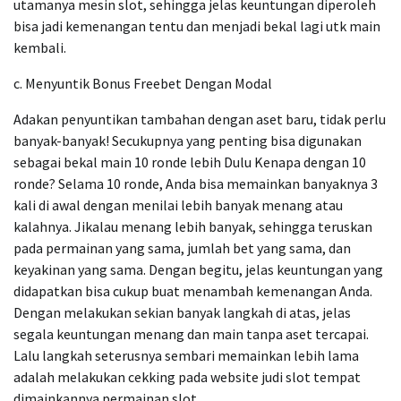
utamanya mesin slot, sehingga jelas keuntungan diperoleh
bisa jadi kemenangan tentu dan menjadi bekal lagi utk main
kembali.
c. Menyuntik Bonus Freebet Dengan Modal
Adakan penyuntikan tambahan dengan aset baru, tidak perlu
banyak-banyak! Secukupnya yang penting bisa digunakan
sebagai bekal main 10 ronde lebih Dulu Kenapa dengan 10
ronde? Selama 10 ronde, Anda bisa memainkan banyaknya 3
kali di awal dengan menilai lebih banyak menang atau
kalahnya. Jikalau menang lebih banyak, sehingga teruskan
pada permainan yang sama, jumlah bet yang sama, dan
keyakinan yang sama. Dengan begitu, jelas keuntungan yang
didapatkan bisa cukup buat menambah kemenangan Anda.
Dengan melakukan sekian banyak langkah di atas, jelas
segala keuntungan menang dan main tanpa aset tercapai.
Lalu langkah seterusnya sembari memainkan lebih lama
adalah melakukan cekking pada website judi slot tempat
dimainkannya permainan slot.